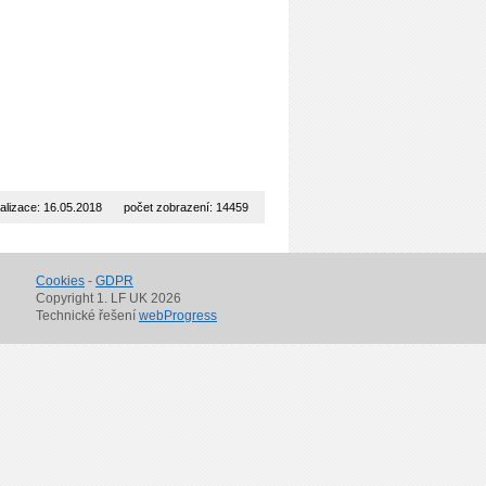
alizace: 16.05.2018
počet zobrazení: 14459
Cookies
-
GDPR
Copyright 1. LF UK 2026
Technické řešení
webProgress