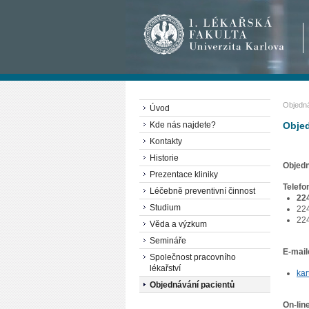
Objedná
Úvod
Kde nás najdete?
Objed
Kontakty
Historie
Objedn
Prezentace kliniky
Telefo
Léčebně preventivní činnost
22
Studium
224
224
Věda a výzkum
Semináře
E-mai
Společnost pracovního
lékařství
kar
Objednávání pacientů
On-lin