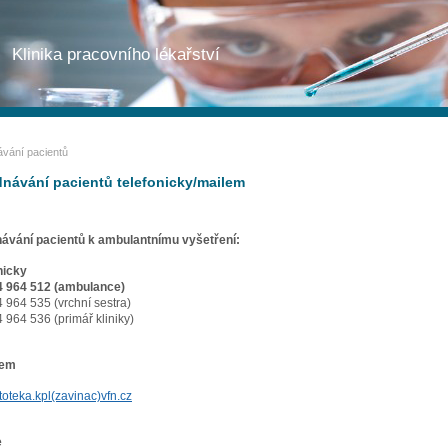
Klinika pracovního lékařství
vání pacientů
návání pacientů telefonicky/mailem
ávání pacientů k ambulantnímu vyšetření:
nicky
4 964 512 (ambulance)
 964 535 (vrchní sestra)
 964 536 (primář kliniky)
lem
toteka.kpl(zavinac)vfn.cz
e