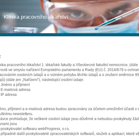
Klinika pracovního lékařství
R
nika pracovního lékařství 1. lékařské fakulty a Všeobecné fakultní nemocnice, (dále
nosti ve smyslu nařízení Evropského parlamentu a Rady (EU) č. 2016/679 o ochraně
acováním osobních údajů a o volném pohybu těchto údajů a o zrušení směrnice 9
jů) (dále jen „Nařízení“), následující osobní údaje:
Jméno a příjmení
E-mailová adresa
IP adresa
no, příjmení a e-mailová adresa budou zpracovány za účelem umožnění účasti v di
ultnímu newsletteru.
ávce prohlašuje, že veškeré osobní údaje jsou důvěrné a nebudou poskytnuty žádné 
anami jsou
poskytovatel softwaru webProgress, s.r.o.
případně další poskytovatelé zpracovatelských softwarů, služeb a aplikací, které