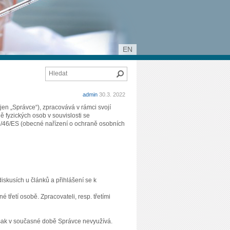
EN
Hledat
admin
30.3. 2022
 jen „Správce“), zpracovává v rámci svojí
 fyzických osob v souvislosti se
5/46/ES (obecné nařízení o ochraně osobních
skusích u článků a přihlášení se k
třetí osobě. Zpracovateli, resp. třetími
 však v současné době Správce nevyužívá.